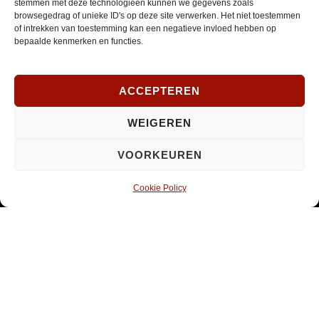
stemmen met deze technologieën kunnen we gegevens zoals
*
browsegedrag of unieke ID's op deze site verwerken. Het niet toestemmen
INSCHRIJVEN
of intrekken van toestemming kan een negatieve invloed hebben op
Verplicht
bepaalde kenmerken en functies.
SOCIAL MEDIA
ACCEPTEREN
WEIGEREN
Opent
Instagram
VOORKEUREN
in
nieuw
Cookie Policy
venster
© 2026 ·
PaRaDoX
Home
Sitemap
Contact