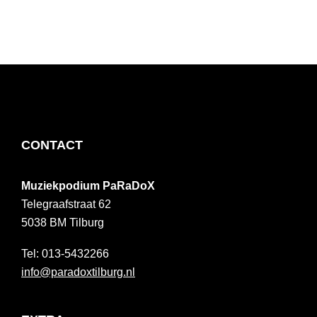
FOOTER
CONTACT
Muziekpodium PaRaDoX
Telegraafstraat 62
5038 BM
Tilburg
013-5432266
info@paradoxtilburg.nl