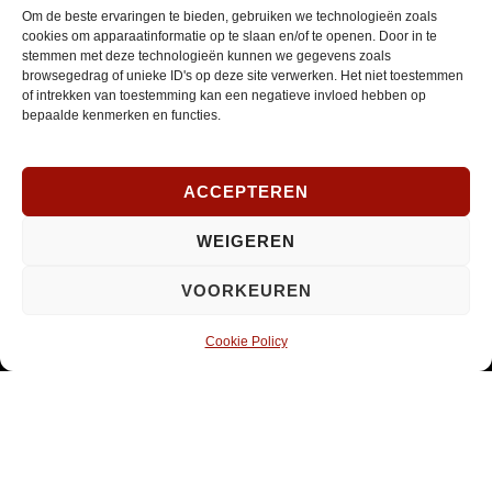
Om de beste ervaringen te bieden, gebruiken we technologieën zoals
cookies om apparaatinformatie op te slaan en/of te openen. Door in te
NIEUWSBRIEF
stemmen met deze technologieën kunnen we gegevens zoals
browsegedrag of unieke ID's op deze site verwerken. Het niet toestemmen
of intrekken van toestemming kan een negatieve invloed hebben op
Schrijf je in om onze nieuwsbrief te ontvangen.
bepaalde kenmerken en functies.
E-
ACCEPTEREN
mailadres
*
INSCHRIJVEN
WEIGEREN
Verplicht
VOORKEUREN
SOCIAL MEDIA
Cookie Policy
Opent
Instagram
in
nieuw