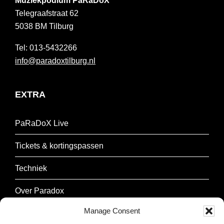
Muziekpodium PaRaDoX
Telegraafstraat 62
5038 BM
Tilburg
013-5432266
info@paradoxtilburg.nl
EXTRA
PaRaDoX Live
Tickets & kortingspassen
Techniek
Over Paradox
Manage Consent
Contact & Parkeren