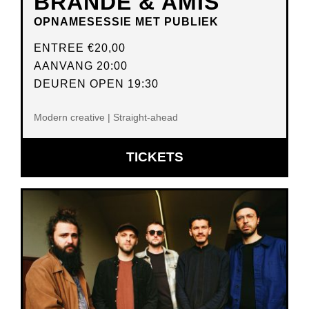
BRANDE & AMIS
OPNAMESESSIE MET PUBLIEK
ENTREE
€20,00
AANVANG 20:00
DEUREN OPEN 19:30
Modern creative | Straight-ahead
OPENT
TICKETS
IN
NIEUW
VENSTER