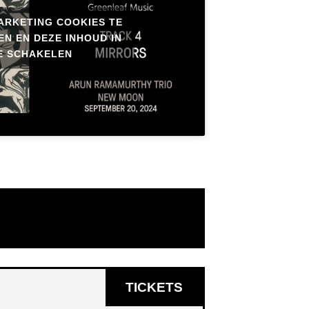
ARKETING COOKIES TE
N EN DEZE INHOUD IN
E SCHAKELEN
OPENT
TICKETS
IN