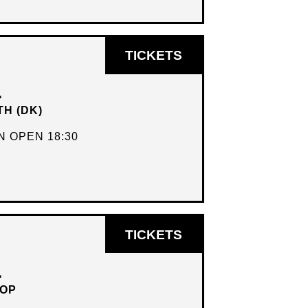
OPENT
TICKETS
IN
L
NIEUW
TH (DK)
VENSTER
 OPEN 18:30
OPENT
TICKETS
IN
L
NIEUW
HOP
VENSTER