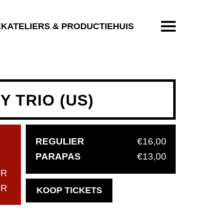
ENTER OM T
EKATELIERS & PRODUCTIEHUIS
 TRIO (US)
REGULIER
€16,00
PARAPAS
€13,00
UR
UR
OPENT
KOOP TICKETS
IN
NIEUW