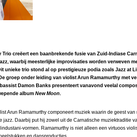
rio creëert een baanbrekende fusie van Zuid-Indiase Carna
zz, waarbij meesterlijke improvisaties worden verweven me
t unieke trio stond al op prestigieuze podia zoals Jazz at 
De groep onder leiding van violist Arun Ramamurthy met v
bassist Damon Banks presenteert vanavond veelal composi
zwepende album
New Moon
.
list Arun Ramamurthy componeert muziek waarin de geest van
e jazz. Daarbij put hij zowel uit de Carnatische muziektraditie va
industani-vormen. Ramamurthy is niet alleen een virtuoos violis
neelstukken en dansproducties.