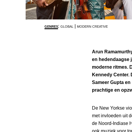
:
|
GENRES
GLOBAL
MODERN CREATIVE
Arun Ramamurthy T
en hedendaagse ja
moderne ritmes. Di
Kennedy Center. 
Sameer Gupta en 
prachtige en op
De New Yorkse vio
met invloeden uit d
de Noord-Indiase H
ook muziek voor to