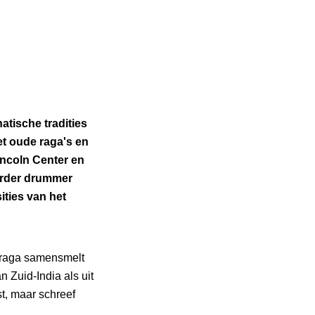
VENSTER
tische tradities
t oude raga's en
Lincoln Center en
erder drummer
ties van het
 raga samensmelt
n Zuid-India als uit
t, maar schreef