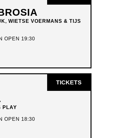
IN
BROSIA
NIEUW
JK, WIETSE VOERMANS & TIJS
VENSTER
 OPEN 19:30
OPENT
TICKETS
IN
L
NIEUW
S PLAY
VENSTER
 OPEN 18:30