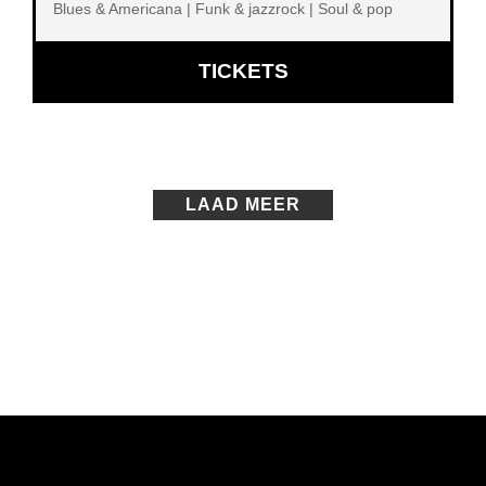
Blues & Americana | Funk & jazzrock | Soul & pop
OPENT
TICKETS
IN
NIEUW
VENSTER
LAAD MEER