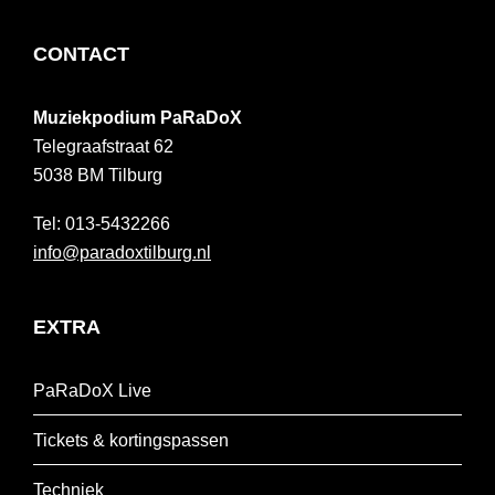
FOOTER
CONTACT
Muziekpodium PaRaDoX
Telegraafstraat 62
5038 BM
Tilburg
013-5432266
info@paradoxtilburg.nl
EXTRA
PaRaDoX Live
Tickets & kortingspassen
Techniek