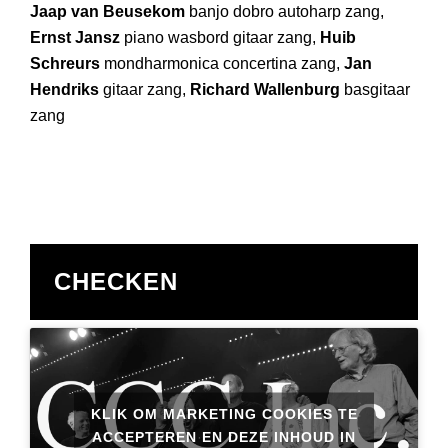
Jaap van Beusekom
banjo dobro autoharp zang,
Ernst Jansz
piano wasbord gitaar zang,
Huib
Schreurs
mondharmonica concertina zang,
Jan
Hendriks
gitaar zang,
Richard Wallenburg
basgitaar
zang
CHECKEN
KLIK OM MARKETING COOKIES TE
ACCEPTEREN EN DEZE INHOUD IN