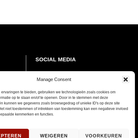
SOCIAL MEDIA
sbrief
Manage Consent
Opent
Instagram
 ervaringen te bieden, gebruiken we technologieën zoals cookies om
rmatie op te slaan en/of te openen. Door in te stemmen met deze
in
ën kunnen we gegevens zoals browsegedrag of unieke ID's op deze site
nieuw
Het niet toestemmen of intrekken van toestemming kan een negatieve invloed
venster
epaalde kenmerken en functies.
EPTEREN
WEIGEREN
VOORKEUREN