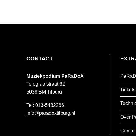
FOOTER
CONTACT
EXTR
Muziekpodium PaRaDoX
PaRaD
Telegraafstraat 62
Tickets
5038 BM
Tilburg
Techni
013-5432266
info@paradoxtilburg.nl
Over P
Contac