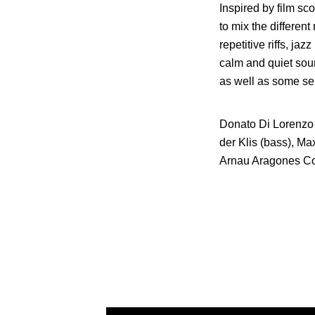
Inspired by film s
to mix the differen
repetitive riffs, j
calm and quiet sou
as well as some se
Donato Di Lorenzo 
der Klis (bass), Ma
Arnau Aragones Com