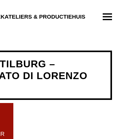
ENTER OM T
EKATELIERS & PRODUCTIEHUIS
TILBURG –
NATO DI LORENZO
UR