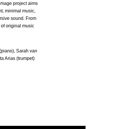
rimage project aims
nt, minimal music,
ersive sound. From
of original music
(piano), Sarah van
ta Arias (trumpet)