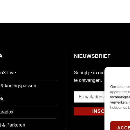
A
NIEUWSBRIEF
oX Live
Schrijf je in om onze nieuw
te ontvangen.
 & kortingspassen
Om de beste
apparaatinfo
E-
technologie
ek
mailadres
verwerken. 
hebben op b
*
INSCHRIJVEN
aradox
Verplicht
t & Parkeren
ACC