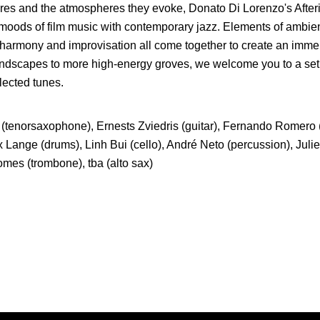
cores and the atmospheres they evoke, Donato Di Lorenzo's Afte
t moods of film music with contemporary jazz. Elements of ambie
azz harmony and improvisation all come together to create an imm
ndscapes to more high-energy groves, we welcome you to a set 
lected tunes.
(tenorsaxophone), Ernests Zviedris (guitar), Fernando Romero 
x Lange (drums), Linh Bui (cello), André Neto (percussion), Julie
es (trombone), tba (alto sax)