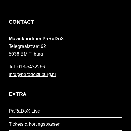
FOOTER
CONTACT
Muziekpodium PaRaDoX
Telegraafstraat 62
5038 BM
Tilburg
013-5432266
info@paradoxtilburg.nl
EXTRA
PaRaDoX Live
Tickets & kortingspassen