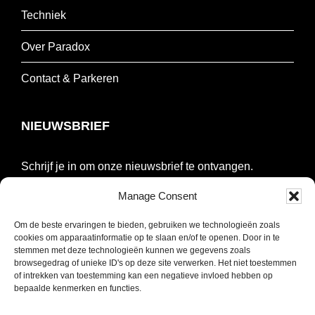
Techniek
Over Paradox
Contact & Parkeren
NIEUWSBRIEF
Schrijf je in om onze nieuwsbrief te ontvangen.
Manage Consent
E-
mailadres
Om de beste ervaringen te bieden, gebruiken we technologieën zoals
*
cookies om apparaatinformatie op te slaan en/of te openen. Door in te
INSCHRIJVEN
stemmen met deze technologieën kunnen we gegevens zoals
Verplicht
browsegedrag of unieke ID's op deze site verwerken. Het niet toestemmen
of intrekken van toestemming kan een negatieve invloed hebben op
SOCIAL MEDIA
bepaalde kenmerken en functies.