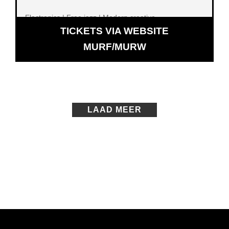
Electronics | Free jazz | Modern creative
TICKETS VIA WEBSITE
OPENT
MURF/MURW
IN
NIEUW
VENSTER
LAAD MEER