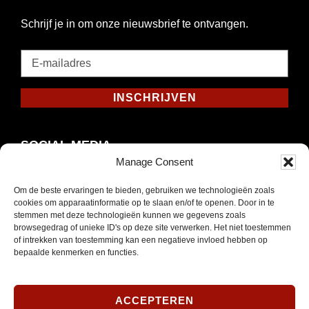
Schrijf je in om onze nieuwsbrief te ontvangen.
E-
mailadres
*
INSCHRIJVEN
Verplicht
SOCIAL MEDIA
Manage Consent
Om de beste ervaringen te bieden, gebruiken we technologieën zoals
cookies om apparaatinformatie op te slaan en/of te openen. Door in te
Opent
stemmen met deze technologieën kunnen we gegevens zoals
Instagram
browsegedrag of unieke ID's op deze site verwerken. Het niet toestemmen
in
of intrekken van toestemming kan een negatieve invloed hebben op
nieuw
bepaalde kenmerken en functies.
venster
ACCEPTEREN