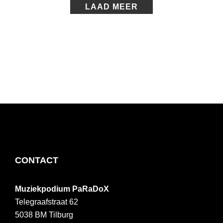
LAAD MEER
FOOTER
CONTACT
Muziekpodium PaRaDoX
Telegraafstraat 62
5038 BM
Tilburg