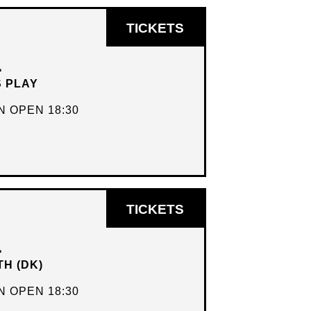
OPENT
TICKETS
IN
L
NIEUW
S PLAY
VENSTER
 OPEN 18:30
OPENT
TICKETS
IN
L
NIEUW
TH (DK)
VENSTER
 OPEN 18:30