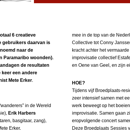
otaal 6 creatieve
mee in de top van de Neder
e gebruikers daarvan is
Collective tot Conny Jansse
genoemd naar de
kracht achter het vermaarde
 in Paramaribo woonden).
improvisatie collectief Esta
aandagen de resultaten
en Oene van Geel, en zijn e
e keer een andere
nist Mete Erker
.
HOE?
Tijdens vijf Broedplaats-res
zeer intensief samen met een
 “wanderers” in de Wereld
werk beweegt op het boeien
ie),
Erik Harbers
improvisatie. Samen gaan zij
eropvolgende concert same
ete Erker.
Deze Broedplaats Sessies v