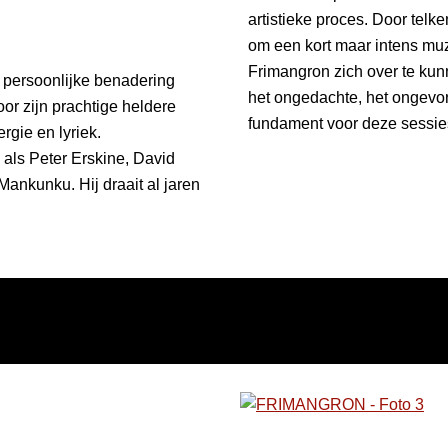
artistieke proces. Door tel
om een kort maar intens muz
Frimangron zich over te kun
r persoonlijke benadering
het ongedachte, het ongevor
or zijn prachtige heldere
fundament voor deze sessies
rgie en lyriek.
 als Peter Erskine, David
nkunku. Hij draait al jaren