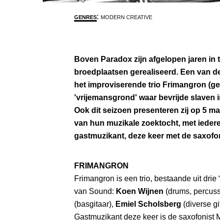
:
GENRES
MODERN CREATIVE
Boven Paradox zijn afgelopen jaren in t
broedplaatsen gerealiseerd. Een van d
het improviserende trio Frimangron (
'vrijemansgrond' waar bevrijde slaven
Ook dit seizoen presenteren zij op 5 m
van hun muzikale zoektocht, met ieder
gastmuzikant, deze keer met de saxofo
FRIMANGRON
Frimangron is een trio, bestaande uit drie
van Sound:
Koen Wijnen
(drums, percuss
(basgitaar),
Emiel Scholsberg
(diverse gitaren, basgitaar, zang),
Gastmuzikant deze keer is de saxofonist M