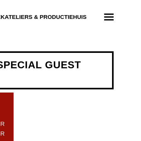
ENTER OM T
EKATELIERS & PRODUCTIEHUIS
. SPECIAL GUEST
UR
UR