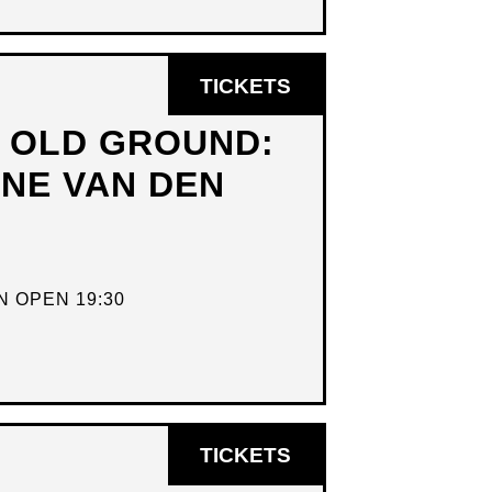
OPENT
TICKETS
IN
N OLD GROUND:
NIEUW
DNE VAN DEN
VENSTER
 OPEN 19:30
OPENT
TICKETS
IN