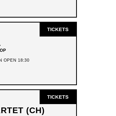
OPENT
TICKETS
IN
L
NIEUW
HOP
VENSTER
 OPEN 18:30
OPENT
TICKETS
IN
RTET (CH)
NIEUW