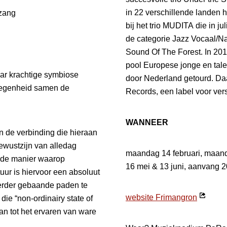
in 22 verschillende landen h
zang
bij het trio MUDITA die in 
de categorie Jazz Vocaal/Na
Sound Of The Forest. In 20
pool Europese jonge en tale
aar krachtige symbiose
door Nederland getourd. Da
legenheid samen de
Records, een label voor vers
WANNEER
n de verbinding die hieraan
bewustzijn van alledag
maandag 14 februari, maan
n de manier waarop
16 mei & 13 juni, aanvang 2
ur is hiervoor een absoluut
erder gebaande paden te
Opent
website Frimangron
ie “non-ordinairy state of
in
an tot het ervaren van ware
nieuw