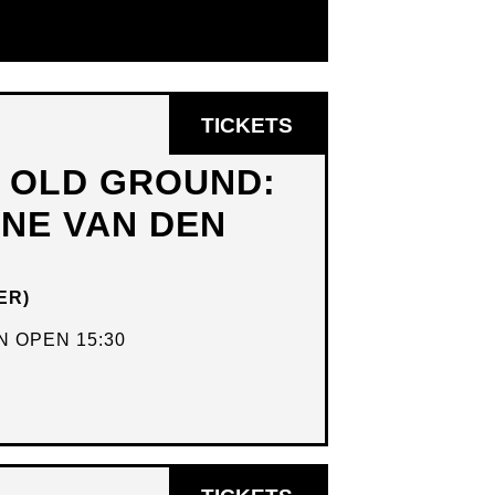
OPENT
TICKETS
IN
N OLD GROUND:
NIEUW
DNE VAN DEN
VENSTER
ER)
 OPEN 15:30