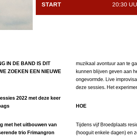
START
20:30 U
IN DE BAND IS DIT
muzikaal avontuur aan te ga
WE ZOEKEN EEN NIEUWE
kunnen blijven geven aan h
ongevormde. Live improvisa
deze sessies. Het experimen
essies 2022 met deze keer
bags
HOE
ig met het uitbouwen van
Tijdens vijf Broedplaats res
serende trio Frimangron
(hooguit enkele dagen) en z