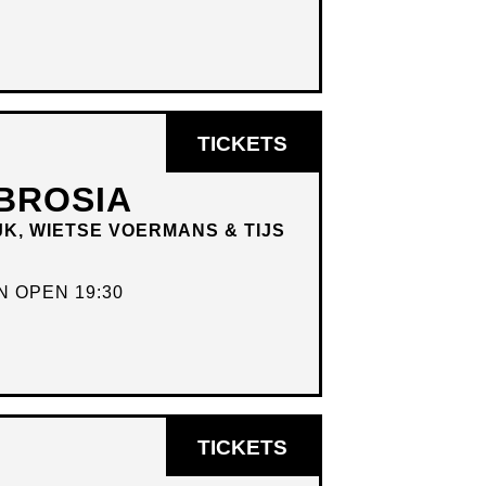
OPENT
TICKETS
IN
BROSIA
NIEUW
JK, WIETSE VOERMANS & TIJS
VENSTER
 OPEN 19:30
OPENT
TICKETS
IN