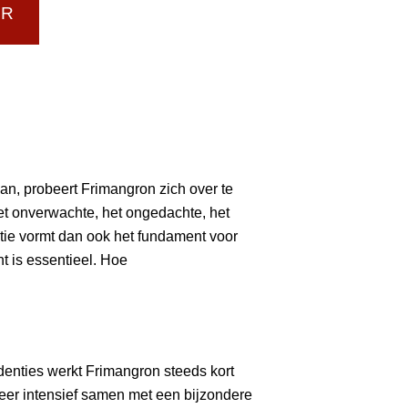
UR
an, probeert Frimangron zich over te
et onverwachte, het ongedachte, het
tie vormt dan ook het fundament voor
t is essentieel. Hoe
identies werkt Frimangron steeds kort
eer intensief samen met een bijzondere