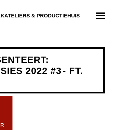
ENTER OM T
EKATELIERS & PRODUCTIEHUIS
ENTEERT:
IES 2022 #3
- FT.
UR