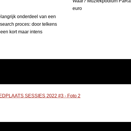
Waar? Muziekpodium PaRaDoX 
venst
euro
langrijk onderdeel van een
research proces: door telkens
een kort maar intens