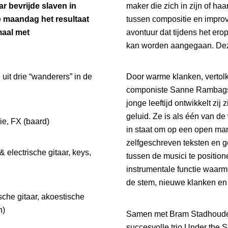
r bevrijde slaven in
maker die zich in zijn of ha
 maandag het resultaat
tussen compositie en improv
maal met
avontuur dat tijdens het er
kan worden aangegaan. Dez
it drie “wanderers” in de
Door warme klanken, vertolk
componiste Sanne Rambags 
jonge leeftijd ontwikkelt zi
geluid. Ze is als één van d
ie, FX (baard)
in staat om op een open man
zelfgeschreven teksten en g
& electrische gitaar, keys,
tussen de musici te position
instrumentale functie waarme
de stem, nieuwe klanken en 
rische gitaar, akoestische
n)
Samen met Bram Stadhouders
succesvolle trio Under the S