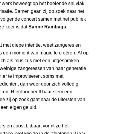
ar werk beweegt op het boeiende snijvlak
isatie. Samen gaan zij op zoek naar het
opvolgende concert samen met het publiek
e keer is dat
Sanne Rambags
.
t met diepe intentie, weet zangeres en
een moment van magie te creëren. Al op
j zich als musicus met een uitgesproken
e weinige zangeressen van haar generatie
ier te improviseren, soms met
edichten, dan weer door zich volledig
eren. Hierdoor heeft haar stem een
e zij op zoek gaat naar de uitersten van
een eigen geluid.
 en Joost Lijbaart vormt ze het
urface, met wie ze in de afgelopen 3 jaar