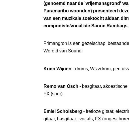
(genoemd naar de 'vrijemansgrond' waa
Paramaribo woonden) presenteert deze
van een muzikale zoektocht aldaar, dit
componiste/vocaliste Sanne Rambags
.
Frimangron is een gezelschap, bestaande u
Wereld van Sound:
Koen Wijnen
- drums, Wizzdrum, percuss
Remo van Osch
- basgitaar, akoestische 
FX (snor)
Emiel Scholsberg
- fretloze gitaar, elect
gitaar, basgitaar , vocals, FX (ongeschore