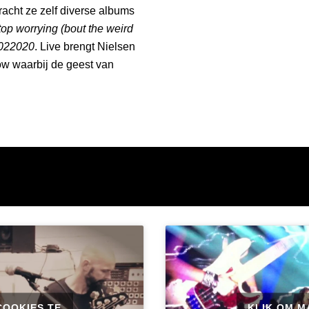
bracht ze zelf diverse albums
top worrying (bout the weird
022020
. Live brengt Nielsen
w waarbij de geest van
COOKIES TE
KLIK OM M