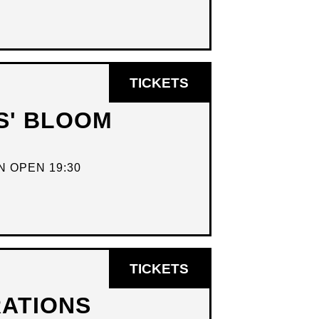
OPENT
TICKETS
IN
S' BLOOM
NIEUW
VENSTER
 OPEN 19:30
OPENT
TICKETS
IN
ATIONS
NIEUW