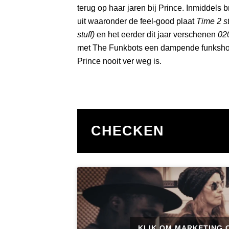
terug op haar jaren bij Prince. Inmiddels 
uit waaronder de feel-good plaat
Time 2 s
stuff)
en het eerder dit jaar verschenen
02
met The Funkbots een dampende funksho
Prince nooit ver weg is.
CHECKEN
KLIK OM MARKETING 