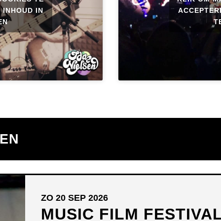
 INHOUD IN
ACCEPTERE
EN
T
TEN
ZO 20 SEP 2026
MUSIC FILM FESTIVA