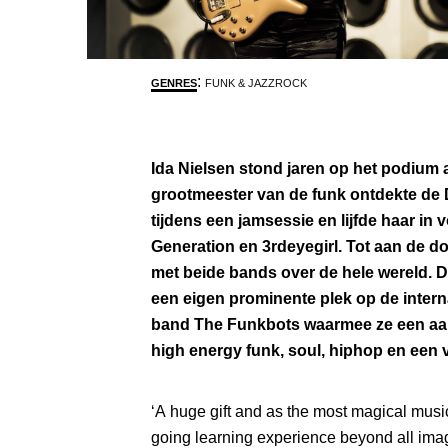
:
GENRES
FUNK & JAZZROCK
Ida Nielsen stond jaren op het podium 
grootmeester van de funk ontdekte de 
tijdens een jamsessie en lijfde haar i
Generation en 3rdeyegirl. Tot aan de d
met beide bands over de hele wereld. D
een eigen prominente plek op de intern
band The Funkbots waarmee ze een aan
high energy funk, soul, hiphop en een 
‘A huge gift and as the most magical musi
going learning experience beyond all imagi