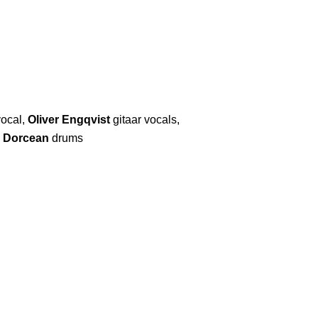
vocal,
Oliver Engqvist
gitaar vocals,
k Dorcean
drums