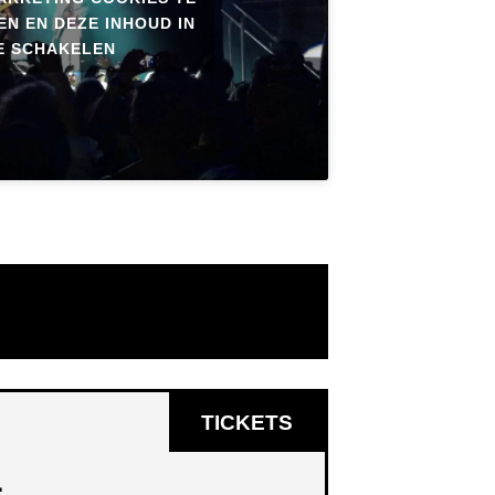
N EN DEZE INHOUD IN
E SCHAKELEN
OPENT
TICKETS
IN
L
NIEUW