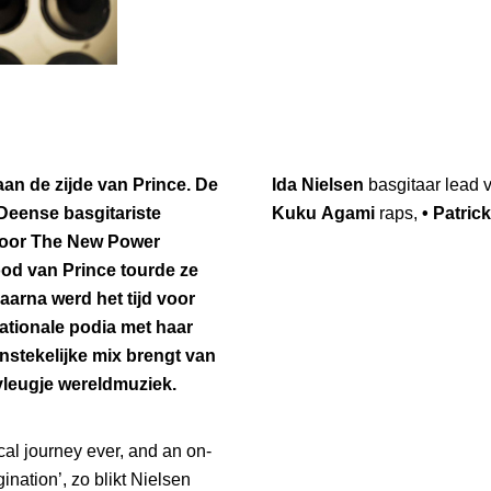
aan de zijde van Prince. De
Ida Nielsen
basgitaar lead 
Deense basgitariste
Kuku Agami
raps,
• Patric
n voor The New Power
ood van Prince tourde ze
aarna werd het tijd voor
ationale podia met haar
stekelijke mix brengt van
vleugje wereldmuziek.
cal journey ever, and an on-
nation’, zo blikt Nielsen