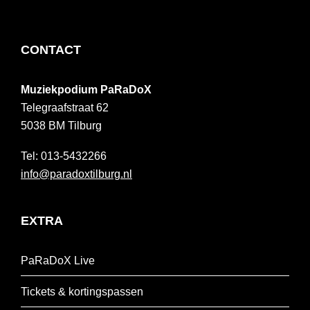
FOOTER
CONTACT
Muziekpodium PaRaDoX
Telegraafstraat 62
5038 BM
Tilburg
013-5432266
info@paradoxtilburg.nl
EXTRA
PaRaDoX Live
Tickets & kortingspassen