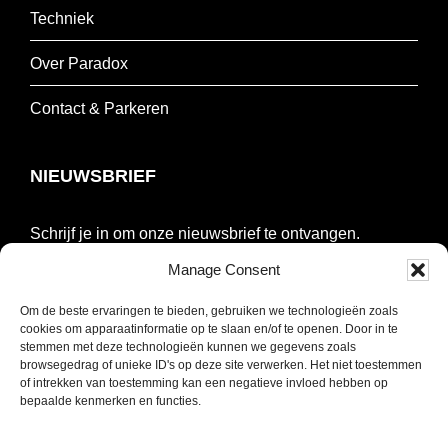
Techniek
Over Paradox
Contact & Parkeren
NIEUWSBRIEF
Schrijf je in om onze nieuwsbrief te ontvangen.
Manage Consent
E-
mailadres
Om de beste ervaringen te bieden, gebruiken we technologieën zoals
cookies om apparaatinformatie op te slaan en/of te openen. Door in te
*
INSCHRIJVEN
stemmen met deze technologieën kunnen we gegevens zoals
Verplicht
browsegedrag of unieke ID's op deze site verwerken. Het niet toestemmen
of intrekken van toestemming kan een negatieve invloed hebben op
bepaalde kenmerken en functies.
SOCIAL MEDIA