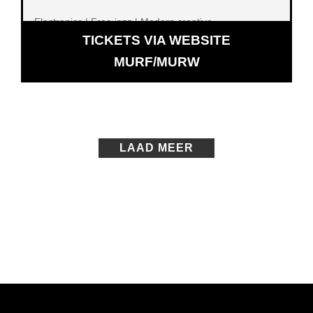
Electronics | Free jazz | Modern creative
TICKETS VIA WEBSITE
OPENT
MURF/MURW
IN
NIEUW
VENSTER
LAAD MEER