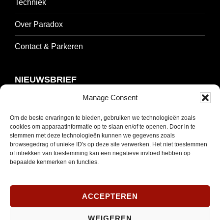
Techniek
Over Paradox
Contact & Parkeren
NIEUWSBRIEF
Manage Consent
Schrijf je in om onze nieuwsbrief te ontvangen.
Om de beste ervaringen te bieden, gebruiken we technologieën zoals
cookies om apparaatinformatie op te slaan en/of te openen. Door in te
E-
stemmen met deze technologieën kunnen we gegevens zoals
mailadres
browsegedrag of unieke ID's op deze site verwerken. Het niet toestemmen
of intrekken van toestemming kan een negatieve invloed hebben op
*
INSCHRIJVEN
bepaalde kenmerken en functies.
Verplicht
SOCIAL MEDIA
ACCEPTEREN
WEIGEREN