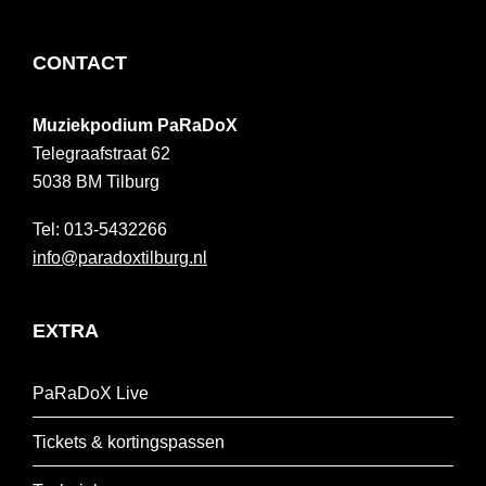
FOOTER
CONTACT
Muziekpodium PaRaDoX
Telegraafstraat 62
5038 BM
Tilburg
013-5432266
info@paradoxtilburg.nl
EXTRA
PaRaDoX Live
Tickets & kortingspassen