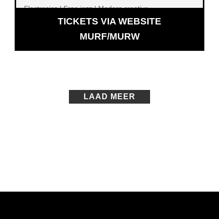
Electronics | Free jazz | Modern creative
TICKETS VIA WEBSITE
OPENT
MURF/MURW
IN
NIEUW
VENSTER
LAAD MEER