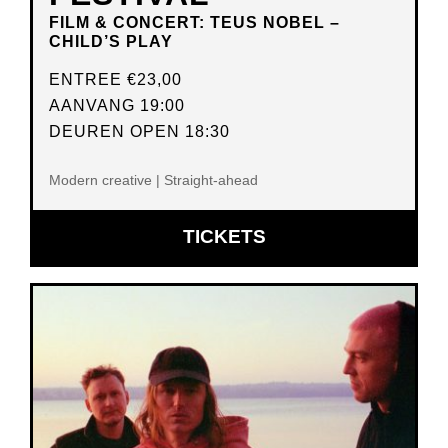
FILM & CONCERT: TEUS NOBEL –
CHILD’S PLAY
ENTREE
€23,00
AANVANG 19:00
DEUREN OPEN 18:30
Modern creative | Straight-ahead
OPENT
TICKETS
IN
NIEUW
VENSTER