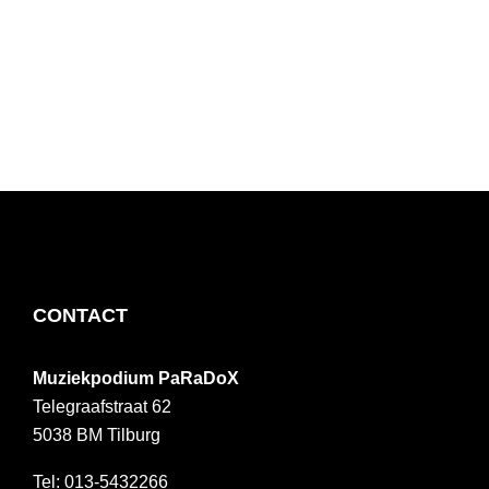
FOOTER
CONTACT
Muziekpodium PaRaDoX
Telegraafstraat 62
5038 BM
Tilburg
013-5432266