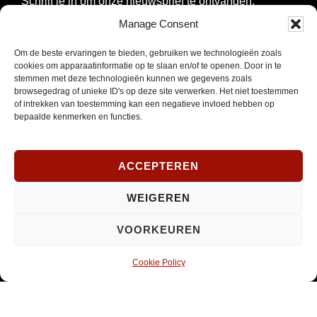
Schrijf je in om onze nieuwsbrief te ontvangen.
Manage Consent
E-
Om de beste ervaringen te bieden, gebruiken we technologieën zoals
mailadres
cookies om apparaatinformatie op te slaan en/of te openen. Door in te
*
INSCHRIJVEN
stemmen met deze technologieën kunnen we gegevens zoals
Verplicht
browsegedrag of unieke ID's op deze site verwerken. Het niet toestemmen
of intrekken van toestemming kan een negatieve invloed hebben op
bepaalde kenmerken en functies.
SOCIAL MEDIA
ACCEPTEREN
Opent
WEIGEREN
Instagram
in
VOORKEUREN
nieuw
venster
Cookie Policy