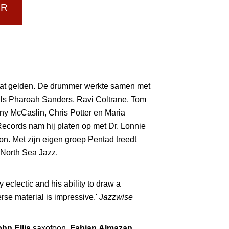
UR
t laat gelden. De drummer werkte samen met
ls Pharoah Sanders, Ravi Coltrane, Tom
ny McCaslin, Chris Potter en Maria
ecords nam hij platen op met Dr. Lonnie
on. Met zijn eigen groep Pentad treedt
s North Sea Jazz.
y eclectic and his ability to draw a
rse material is impressive.'
Jazzwise
hn Ellis
saxofoon,
Fabian Almazan