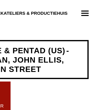
ENTER OM T
EKATELIERS & PRODUCTIEHUIS
 & PENTAD (US)
-
N, JOHN ELLIS,
EN STREET
UR