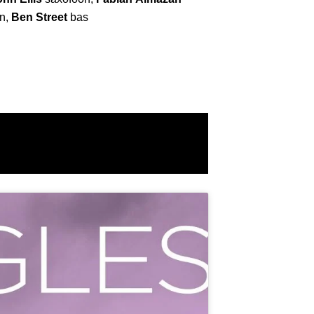
on,
Ben Street
bas