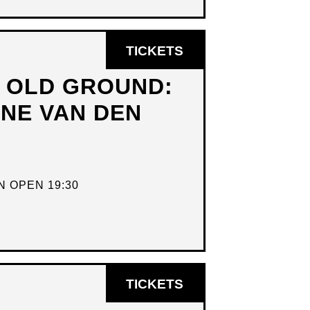
OPENT
TICKETS
IN
N OLD GROUND:
NIEUW
DNE VAN DEN
VENSTER
 OPEN 19:30
OPENT
TICKETS
IN