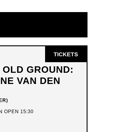
OPENT
TICKETS
IN
N OLD GROUND:
NIEUW
DNE VAN DEN
VENSTER
ER)
 OPEN 15:30