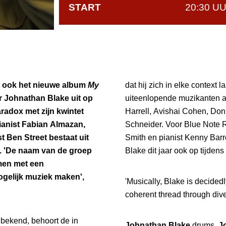
START
20:30 U
 ook het nieuwe album
My
dat hij zich in elke contex
 Johnathan Blake uit op
uiteenlopende muzikanten a
radox met zijn kwintet
Harrell, Avishai Cohen, Don
pianist Fabian Almazan,
Schneider. Voor Blue Note R
t Ben Street bestaat uit
Smith en pianist Kenny Barr
. 'De naam van de groep
Blake dit jaar ook op tijden
omen met een
gelijk muziek maken',
'Musically, Blake is decidedl
coherent thread through dive
 bekend, behoort de in
Johnathan Blake
drums,
Jo