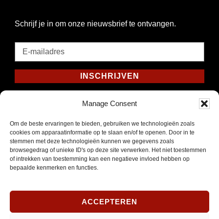
Schrijf je in om onze nieuwsbrief te ontvangen.
E-
mailadres
*
INSCHRIJVEN
Verplicht
Manage Consent
SOCIAL MEDIA
Om de beste ervaringen te bieden, gebruiken we technologieën zoals
cookies om apparaatinformatie op te slaan en/of te openen. Door in te
stemmen met deze technologieën kunnen we gegevens zoals
browsegedrag of unieke ID's op deze site verwerken. Het niet toestemmen
Opent
of intrekken van toestemming kan een negatieve invloed hebben op
Instagram
bepaalde kenmerken en functies.
in
nieuw
venster
ACCEPTEREN