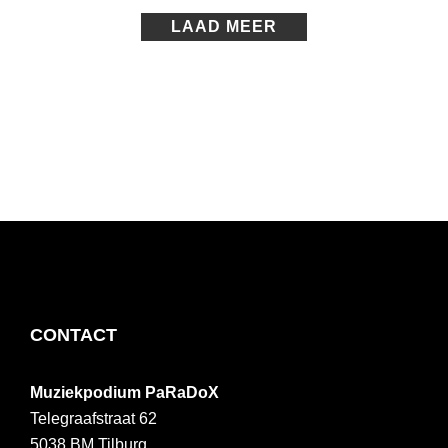
LAAD MEER
FOOTER
CONTACT
Muziekpodium PaRaDoX
Telegraafstraat 62
5038 BM
Tilburg