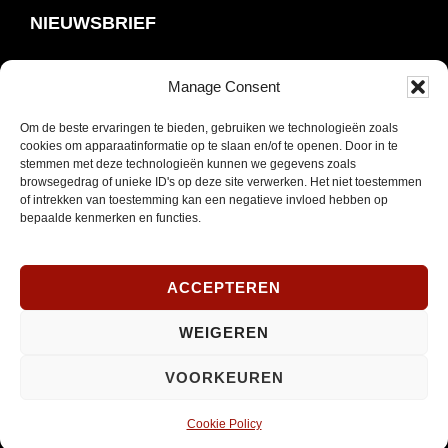
NIEUWSBRIEF
Schrijf je in om onze nieuwsbrief te ontvangen.
Manage Consent
Om de beste ervaringen te bieden, gebruiken we technologieën zoals
E-
cookies om apparaatinformatie op te slaan en/of te openen. Door in te
mailadres
stemmen met deze technologieën kunnen we gegevens zoals
*
browsegedrag of unieke ID's op deze site verwerken. Het niet toestemmen
INSCHRIJVEN
of intrekken van toestemming kan een negatieve invloed hebben op
Verplicht
bepaalde kenmerken en functies.
SOCIAL MEDIA
ACCEPTEREN
WEIGEREN
Opent
Instagram
VOORKEUREN
in
nieuw
Cookie Policy
venster