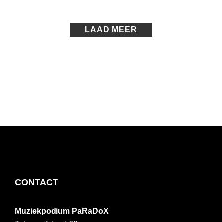
VENSTER
LAAD MEER
FOOTER
CONTACT
Muziekpodium PaRaDoX