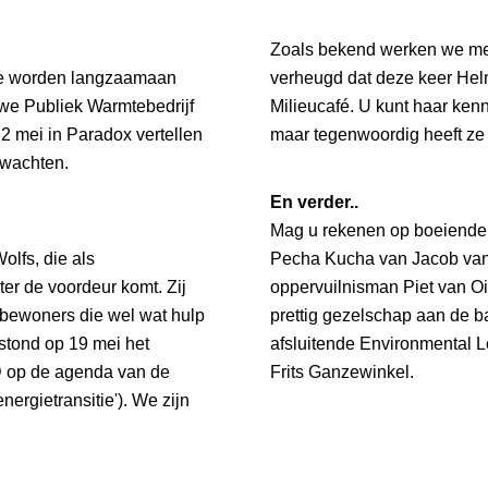
Zoals bekend werken we met
tie worden langzaamaan
verheugd dat deze keer He
uwe Publiek Warmtebedrijf
Milieucafé. U kunt haar ken
2 mei in Paradox vertellen
maar tegenwoordig heeft ze
wachten.
En verder..
Mag u rekenen op boeiende
olfs, die als
Pecha Kucha van Jacob van
r de voordeur komt. Zij
oppervuilnisman Piet van Oir
-bewoners die wel wat hulp
prettig gezelschap aan de ba
 stond op 19 mei het
afsluitende Environmental 
op de agenda van de
Frits Ganzewinkel.
ergietransitie'). We zijn