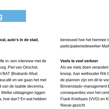
al, auto's in de stad,
benieuwd hoe het hiermee is
participatiemedewerker Mark 
te in: een interview met de
Veels te veel verkeer
rg, Piet van Oirschot.
Als we niets doen verandert 
et BAT (Brabants Afval
knoop. Aan wethouder Rik Gr
lieucafé en we gaan het met
de plannen zijn om dit te v
d van de laatste decennia.
Binnenstads¬management B
n? Welke uitdagingen liggen
consequenties voor het cen
o ja, hoe dan? En wat hebben
Frank Kriellaars (VVD) en Ki
Nieuw gezicht