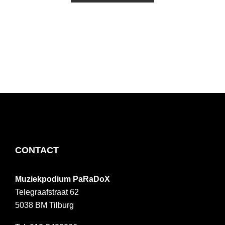
FOOTER
CONTACT
Muziekpodium PaRaDoX
Telegraafstraat 62
5038 BM
Tilburg