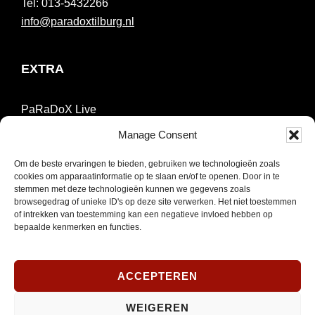
013-5432266
info@paradoxtilburg.nl
EXTRA
PaRaDoX Live
Manage Consent
Tickets & kortingspassen
Om de beste ervaringen te bieden, gebruiken we technologieën zoals
Techniek
cookies om apparaatinformatie op te slaan en/of te openen. Door in te
stemmen met deze technologieën kunnen we gegevens zoals
browsegedrag of unieke ID's op deze site verwerken. Het niet toestemmen
Over Paradox
of intrekken van toestemming kan een negatieve invloed hebben op
bepaalde kenmerken en functies.
Contact & Parkeren
ACCEPTEREN
NIEUWSBRIEF
WEIGEREN