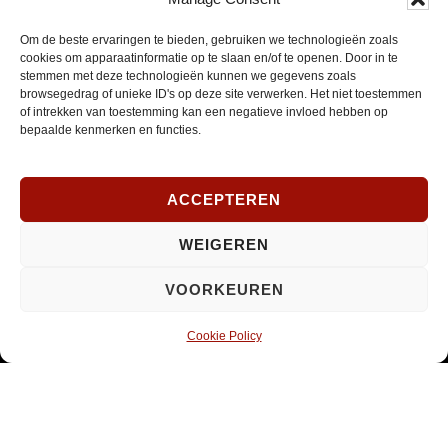
Om de beste ervaringen te bieden, gebruiken we technologieën zoals
E-
cookies om apparaatinformatie op te slaan en/of te openen. Door in te
mailadres
stemmen met deze technologieën kunnen we gegevens zoals
*
browsegedrag of unieke ID's op deze site verwerken. Het niet toestemmen
INSCHRIJVEN
of intrekken van toestemming kan een negatieve invloed hebben op
Verplicht
bepaalde kenmerken en functies.
SOCIAL MEDIA
ACCEPTEREN
WEIGEREN
Opent
Instagram
VOORKEUREN
in
nieuw
Cookie Policy
venster