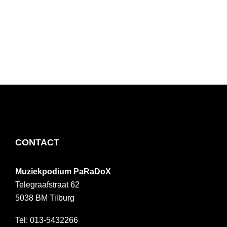
FOOTER
CONTACT
Muziekpodium PaRaDoX
Telegraafstraat 62
5038 BM
Tilburg
013-5432266