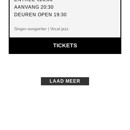
AANVANG 20:30
DEUREN OPEN 19:30
Singer-songwriter | Vocal jazz
OPENT
TICKETS
IN
NIEUW
VENSTER
LAAD MEER