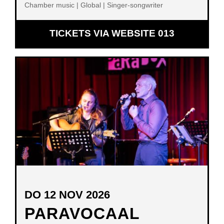
Chamber music | Global | Singer-songwriter
OPENT
TICKETS VIA WEBSITE 013
IN
NIEUW
VENSTER
DO 12 NOV 2026
PARAVOCAAL