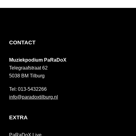
FOOTER
CONTACT
Muziekpodium PaRaDoX
Telegraafstraat 62
5038 BM
Tilburg
013-5432266
info@paradoxtilburg.nl
EXTRA
PaRaDoX Live