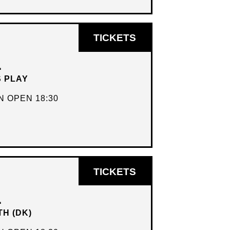
OPENT
TICKETS
IN
L
NIEUW
S PLAY
VENSTER
 OPEN 18:30
OPENT
TICKETS
IN
L
NIEUW
TH (DK)
VENSTER