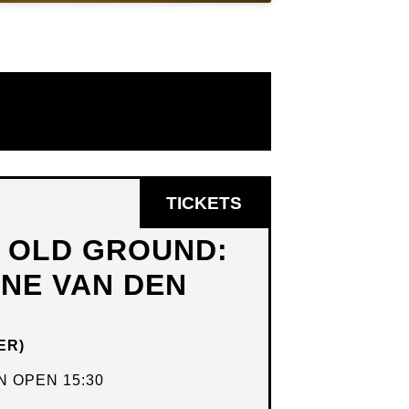
OPENT
TICKETS
IN
N OLD GROUND:
NIEUW
DNE VAN DEN
VENSTER
ER)
 OPEN 15:30