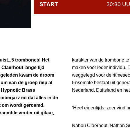
START
20:30 U
ist...5 trombones! Het
karakter van de trombone te
 Claerhout lange tijd
maken voor ieder individu. E
r geleden kwam de droom
weggelegd voor de ritmesec
lbum van de groep riep al
Ensemble bestaat uit generat
n Hypnotic Brass
Nederland, Duitsland en het
berjazz en dat alles in de
ut om wordt geroemd.
‘Heel eigentijds, zeer vindin
semble verder uit gitaar,
Nabou Claerhout, Nathan Su