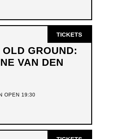
OPENT
TICKETS
IN
N OLD GROUND:
NIEUW
DNE VAN DEN
VENSTER
 OPEN 19:30
OPENT