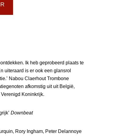
UR
 ontdekken. Ik heb geprobeerd plaats te
n uiteraard is er ook een glansrol
tie.’ Nabou Claerhout Trombone
iegenoten afkomstig uit uit België,
 Verenigd Koninkrijk.
grijk’
Downbeat
rquin, Rory Ingham, Peter Delannoye