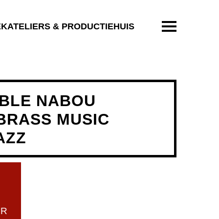
ENTER OM T
EKATELIERS & PRODUCTIEHUIS
BLE NABOU
 BRASS MUSIC
AZZ
UR