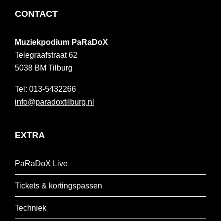
FOOTER
CONTACT
Muziekpodium PaRaDoX
Telegraafstraat 62
5038 BM
Tilburg
013-5432266
info@paradoxtilburg.nl
EXTRA
PaRaDoX Live
Tickets & kortingspassen
Techniek