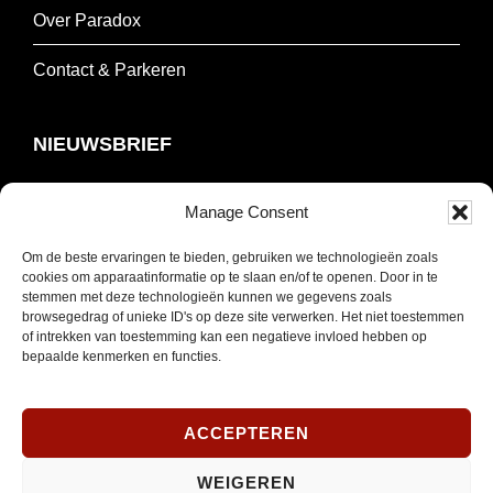
Over Paradox
Contact & Parkeren
NIEUWSBRIEF
Schrijf je in om onze nieuwsbrief te ontvangen.
Manage Consent
Om de beste ervaringen te bieden, gebruiken we technologieën zoals
E-
cookies om apparaatinformatie op te slaan en/of te openen. Door in te
mailadres
stemmen met deze technologieën kunnen we gegevens zoals
browsegedrag of unieke ID's op deze site verwerken. Het niet toestemmen
*
INSCHRIJVEN
of intrekken van toestemming kan een negatieve invloed hebben op
Verplicht
bepaalde kenmerken en functies.
SOCIAL MEDIA
ACCEPTEREN
WEIGEREN