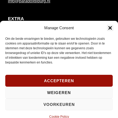
info@paradoxtilburg.nl
EXTRA
Manage Consent
PaRaDoX Live
Om de beste ervaringen te bieden, gebruiken we technologieën zoals
cookies om apparaatinformatie op te slaan en/of te openen. Door in te
Tickets & kortingspassen
stemmen met deze technologieën kunnen we gegevens zoals
browsegedrag of unieke ID's op deze site verwerken. Het niet toestemmen
Techniek
of intrekken van toestemming kan een negatieve invloed hebben op
bepaalde kenmerken en functies.
Over Paradox
ACCEPTEREN
Contact & Parkeren
WEIGEREN
NIEUWSBRIEF
VOORKEUREN
Schrijf je in om onze nieuwsbrief te ontvangen.
Cookie Policy