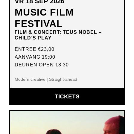
VR 18 SEP 2026
MUSIC FILM
FESTIVAL
FILM & CONCERT: TEUS NOBEL –
CHILD’S PLAY
ENTREE
€23,00
AANVANG 19:00
DEUREN OPEN 18:30
Modern creative | Straight-ahead
OPENT
TICKETS
IN
NIEUW
VENSTER