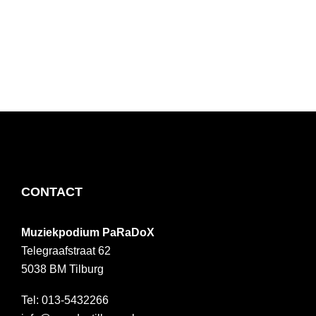
FOOTER
CONTACT
Muziekpodium PaRaDoX
Telegraafstraat 62
5038 BM
Tilburg
013-5432266