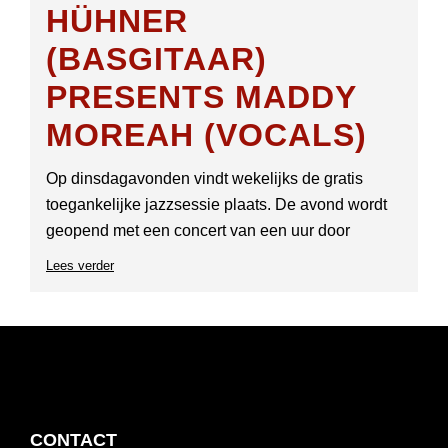
HÜHNER
(BASGITAAR)
PRESENTS MADDY
MOREAH (VOCALS)
Op dinsdagavonden vindt wekelijks de gratis
toegankelijke jazzsessie plaats. De avond wordt
geopend met een concert van een uur door
Lees verder
over
Jazzsessie:
Andrés
Ignacio
Hühner
(basgitaar)
presents
Maddy
Moreah
FOOTER
CONTACT
(vocals)