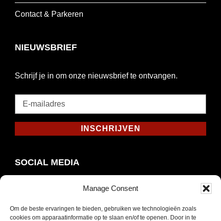
Contact & Parkeren
NIEUWSBRIEF
Schrijf je in om onze nieuwsbrief te ontvangen.
E-
mailadres
*
INSCHRIJVEN
Verplicht
SOCIAL MEDIA
Manage Consent
Om de beste ervaringen te bieden, gebruiken we technologieën zoals
Opent
Instagram
cookies om apparaatinformatie op te slaan en/of te openen. Door in te