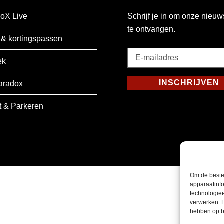
oX Live
Schrijf je in om onze nieuw
te ontvangen.
 & kortingspassen
E-
ek
mailadres
*
INSCHRIJVEN
aradox
Verplicht
t & Parkeren
Om de beste
apparaatinfo
technologie
verwerken. 
hebben op b