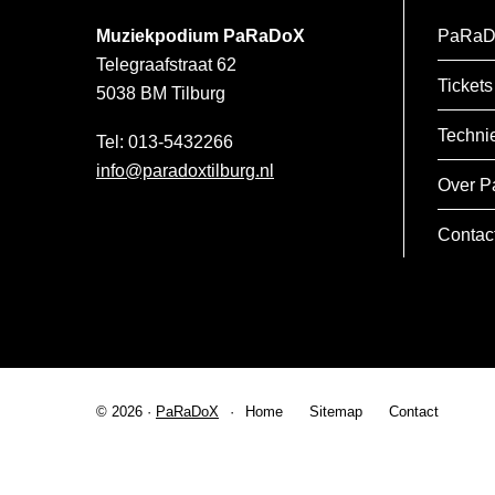
Muziekpodium PaRaDoX
PaRaD
Telegraafstraat 62
Tickets
5038 BM
Tilburg
Techni
013-5432266
info@paradoxtilburg.nl
Over P
Contac
© 2026 ·
PaRaDoX
Home
Sitemap
Contact