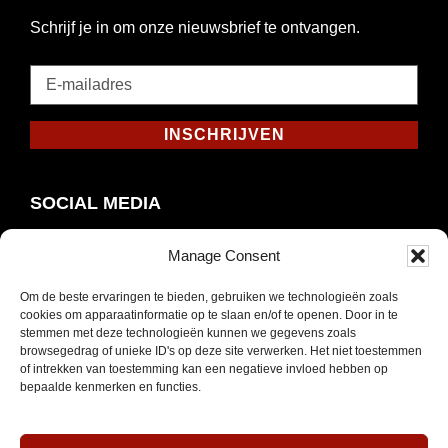
Schrijf je in om onze nieuwsbrief te ontvangen.
E-
mailadres
*
INSCHRIJVEN
Verplicht
SOCIAL MEDIA
Manage Consent
Om de beste ervaringen te bieden, gebruiken we technologieën zoals
Opent
Instagram
cookies om apparaatinformatie op te slaan en/of te openen. Door in te
in
stemmen met deze technologieën kunnen we gegevens zoals
browsegedrag of unieke ID's op deze site verwerken. Het niet toestemmen
nieuw
of intrekken van toestemming kan een negatieve invloed hebben op
venster
bepaalde kenmerken en functies.