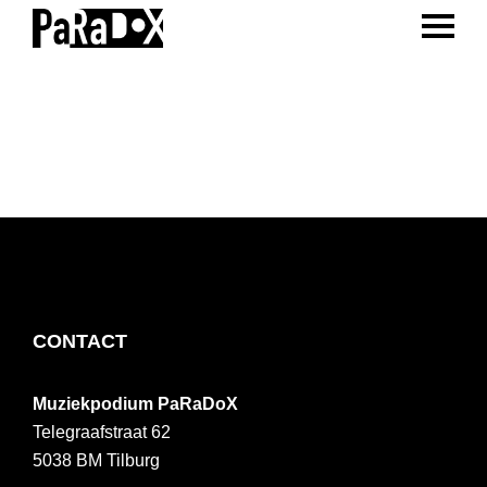
ENTER 
Spring
Door
Spring
naar
naar
naar
PaRaDoX
Muziekpodium
de
de
de
Tilburg
hoofdnavigatie
hoofd
voettekst
inhoud
FOOTER
CONTACT
Muziekpodium PaRaDoX
Telegraafstraat 62
5038 BM
Tilburg