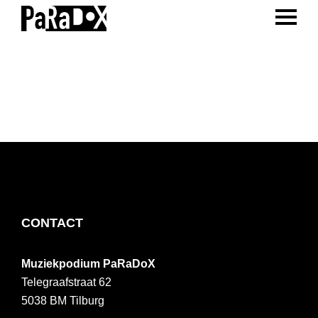
ENTER 
Spring
Door
Spring
naar
naar
naar
PaRaDoX
Muziekpodium
de
de
de
Tilburg
hoofdnavigatie
hoofd
voettekst
inhoud
FOOTER
CONTACT
Muziekpodium PaRaDoX
Telegraafstraat 62
5038 BM
Tilburg