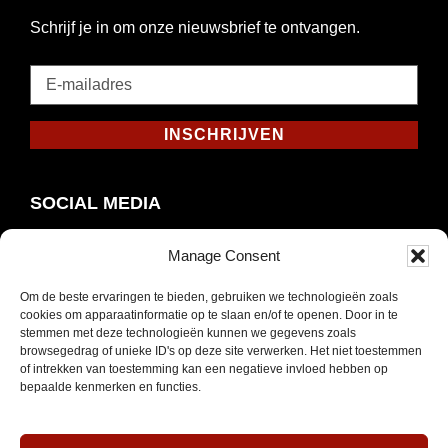
Schrijf je in om onze nieuwsbrief te ontvangen.
E-
mailadres
*
INSCHRIJVEN
Verplicht
SOCIAL MEDIA
Manage Consent
Om de beste ervaringen te bieden, gebruiken we technologieën zoals
Opent
Instagram
cookies om apparaatinformatie op te slaan en/of te openen. Door in te
in
stemmen met deze technologieën kunnen we gegevens zoals
browsegedrag of unieke ID's op deze site verwerken. Het niet toestemmen
nieuw
of intrekken van toestemming kan een negatieve invloed hebben op
venster
bepaalde kenmerken en functies.