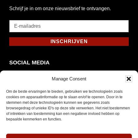
Schrijf je in om onze nieuwsbrief te ontvangen.
E-
mailadres
*
INSCHRIJVEN
Verplicht
SOCIAL MEDIA
Manage Consent
Om de beste ervaringen te bieden, gebruiken we technologieën zoals
Opent
Instagram
cookies om apparaatinformatie op te slaan en/of te openen. Door in te
in
stemmen met deze technologieën kunnen we gegevens zoals
browsegedrag of unieke ID's op deze site verwerken. Het niet toestemmen
nieuw
of intrekken van toestemming kan een negatieve invloed hebben op
venster
bepaalde kenmerken en functies.