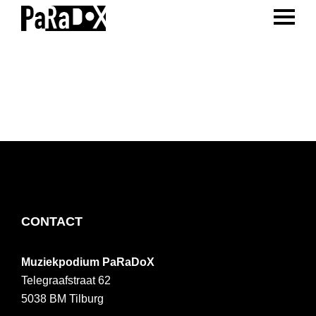
ENTER 
Spring
Door
Spring
naar
naar
naar
PaRaDoX
Muziekpodium
de
de
de
Tilburg
hoofdnavigatie
hoofd
voettekst
inhoud
FOOTER
CONTACT
Muziekpodium PaRaDoX
Telegraafstraat 62
5038 BM
Tilburg