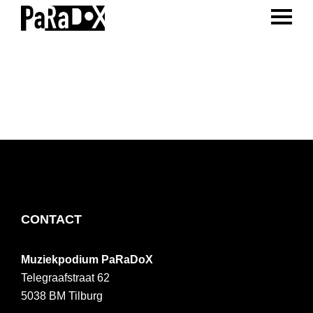
ENTER 
Spring
Door
Spring
naar
naar
naar
PaRaDoX
Muziekpodium
de
de
de
Tilburg
hoofdnavigatie
hoofd
voettekst
inhoud
FOOTER
CONTACT
Muziekpodium PaRaDoX
Telegraafstraat 62
5038 BM
Tilburg