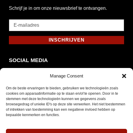
Schrijf je in om onze nieuwsbrief te ontvangen.
E-
mailadres
*
INSCHRIJVEN
Verplicht
SOCIAL MEDIA
Manage Consent
Om de beste ervaringen te bieden, gebruiken we technologieën zoals
Opent
Instagram
cookies om apparaatinformatie op te slaan en/of te openen. Door in te
in
stemmen met deze technologieën kunnen we gegevens zoals
browsegedrag of unieke ID's op deze site verwerken. Het niet toestemmen
nieuw
of intrekken van toestemming kan een negatieve invloed hebben op
venster
bepaalde kenmerken en functies.