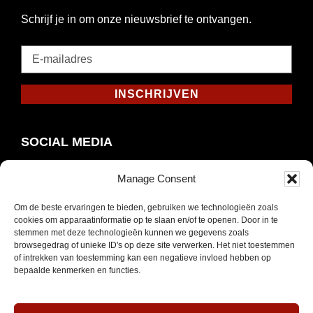
Schrijf je in om onze nieuwsbrief te ontvangen.
E-
mailadres
*
INSCHRIJVEN
Verplicht
SOCIAL MEDIA
Manage Consent
Om de beste ervaringen te bieden, gebruiken we technologieën zoals
Opent
Instagram
cookies om apparaatinformatie op te slaan en/of te openen. Door in te
in
stemmen met deze technologieën kunnen we gegevens zoals
browsegedrag of unieke ID's op deze site verwerken. Het niet toestemmen
nieuw
of intrekken van toestemming kan een negatieve invloed hebben op
venster
bepaalde kenmerken en functies.