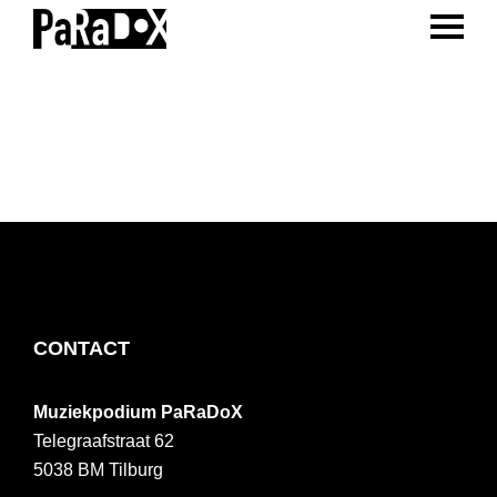
ENTER 
Spring
Door
Spring
naar
naar
naar
PaRaDoX
Muziekpodium
de
de
de
Tilburg
hoofdnavigatie
hoofd
voettekst
inhoud
FOOTER
CONTACT
Muziekpodium PaRaDoX
Telegraafstraat 62
5038 BM
Tilburg