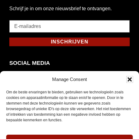
Schrijf je in om onze nieuwsbrief te ontvangen.
E-
mailadres
*
INSCHRIJVEN
Verplicht
SOCIAL MEDIA
Manage Consent
Om de beste ervaringen te bieden, gebruiken we technologieën zoals
Opent
Instagram
cookies om apparaatinformatie op te slaan en/of te openen. Door in te
in
stemmen met deze technologieën kunnen we gegevens zoals
browsegedrag of unieke ID's op deze site verwerken. Het niet toestemmen
nieuw
of intrekken van toestemming kan een negatieve invloed hebben op
venster
bepaalde kenmerken en functies.