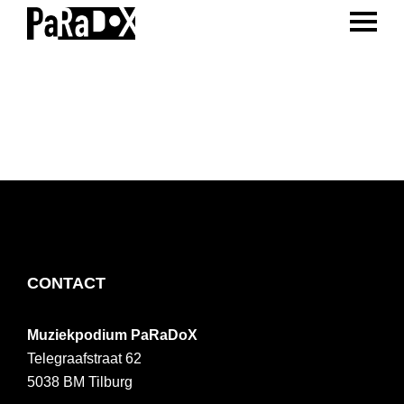
ENTER 
Spring
Door
Spring
naar
naar
naar
PaRaDoX
Muziekpodium
de
de
de
Tilburg
hoofdnavigatie
hoofd
voettekst
inhoud
FOOTER
CONTACT
Muziekpodium PaRaDoX
Telegraafstraat 62
5038 BM
Tilburg