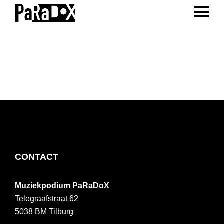
ENTER 
Spring
Door
Spring
naar
naar
naar
PaRaDoX
Muziekpodium
de
de
de
Tilburg
hoofdnavigatie
hoofd
voettekst
inhoud
FOOTER
CONTACT
Muziekpodium PaRaDoX
Telegraafstraat 62
5038 BM
Tilburg