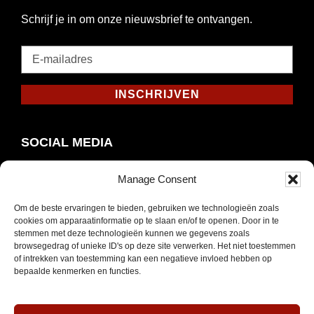
Schrijf je in om onze nieuwsbrief te ontvangen.
E-
mailadres
*
INSCHRIJVEN
Verplicht
SOCIAL MEDIA
Manage Consent
Om de beste ervaringen te bieden, gebruiken we technologieën zoals
Opent
Instagram
cookies om apparaatinformatie op te slaan en/of te openen. Door in te
in
stemmen met deze technologieën kunnen we gegevens zoals
browsegedrag of unieke ID's op deze site verwerken. Het niet toestemmen
nieuw
of intrekken van toestemming kan een negatieve invloed hebben op
venster
bepaalde kenmerken en functies.