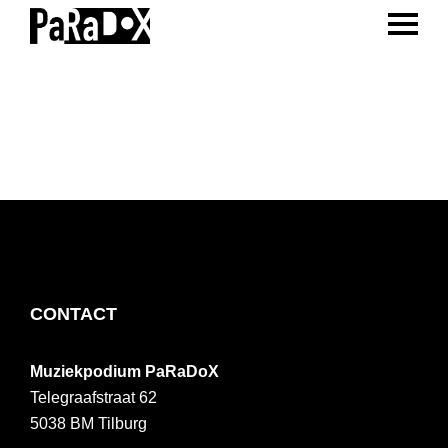
ENTER 
Spring
Door
Spring
naar
naar
naar
PaRaDoX
Muziekpodium
de
de
de
Tilburg
hoofdnavigatie
hoofd
voettekst
inhoud
FOOTER
CONTACT
Muziekpodium PaRaDoX
Telegraafstraat 62
5038 BM
Tilburg