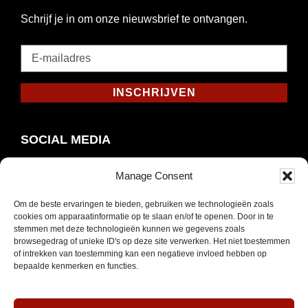
Schrijf je in om onze nieuwsbrief te ontvangen.
E-
mailadres
*
INSCHRIJVEN
Verplicht
SOCIAL MEDIA
Manage Consent
Om de beste ervaringen te bieden, gebruiken we technologieën zoals
Opent
Instagram
cookies om apparaatinformatie op te slaan en/of te openen. Door in te
in
stemmen met deze technologieën kunnen we gegevens zoals
browsegedrag of unieke ID's op deze site verwerken. Het niet toestemmen
nieuw
of intrekken van toestemming kan een negatieve invloed hebben op
venster
bepaalde kenmerken en functies.