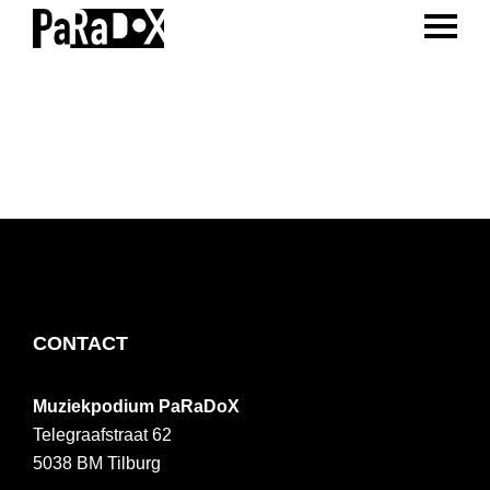
ENTER 
Spring
Door
Spring
naar
naar
naar
PaRaDoX
Muziekpodium
de
de
de
Tilburg
hoofdnavigatie
hoofd
voettekst
inhoud
FOOTER
CONTACT
Muziekpodium PaRaDoX
Telegraafstraat 62
5038 BM
Tilburg