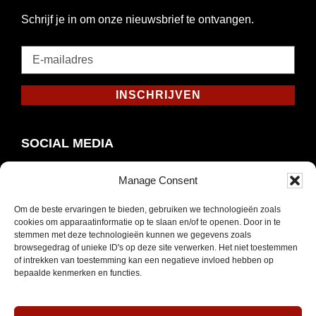
Schrijf je in om onze nieuwsbrief te ontvangen.
E-
mailadres
*
INSCHRIJVEN
Verplicht
SOCIAL MEDIA
Manage Consent
Om de beste ervaringen te bieden, gebruiken we technologieën zoals
Opent
Instagram
cookies om apparaatinformatie op te slaan en/of te openen. Door in te
in
stemmen met deze technologieën kunnen we gegevens zoals
browsegedrag of unieke ID's op deze site verwerken. Het niet toestemmen
nieuw
of intrekken van toestemming kan een negatieve invloed hebben op
venster
bepaalde kenmerken en functies.