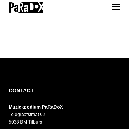
ENTER 
Spring
Door
Spring
naar
naar
naar
PaRaDoX
Muziekpodium
de
de
de
Tilburg
hoofdnavigatie
hoofd
voettekst
inhoud
FOOTER
CONTACT
Muziekpodium PaRaDoX
Telegraafstraat 62
5038 BM
Tilburg