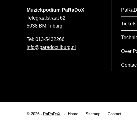
Muziekpodium PaRaDoX
PaRaD
Telegraafstraat 62
Tickets
5038 BM
Tilburg
Techni
013-5432266
info@paradoxtilburg.nl
Over P
Contac
© 2026 ·
PaRaDoX
Home
Sitemap
Contact