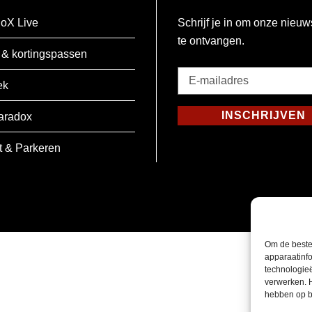
oX Live
Schrijf je in om onze nieuw
te ontvangen.
 & kortingspassen
E-
ek
mailadres
*
INSCHRIJVEN
aradox
Verplicht
t & Parkeren
Om de beste
apparaatinfo
technologie
verwerken. 
hebben op b