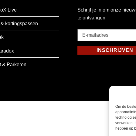
oX Live
Schrijf je in om onze nieuw
te ontvangen.
 & kortingspassen
E-
ek
mailadres
*
INSCHRIJVEN
aradox
Verplicht
t & Parkeren
Om de beste
apparaatinfo
technologie
verwerken. 
hebben op b