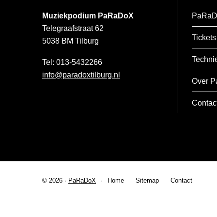
Muziekpodium PaRaDoX
PaRaD
Telegraafstraat 62
Tickets
5038 BM
Tilburg
Techni
013-5432266
info@paradoxtilburg.nl
Over P
Contac
© 2026 ·
PaRaDoX
Home
Sitemap
Contact