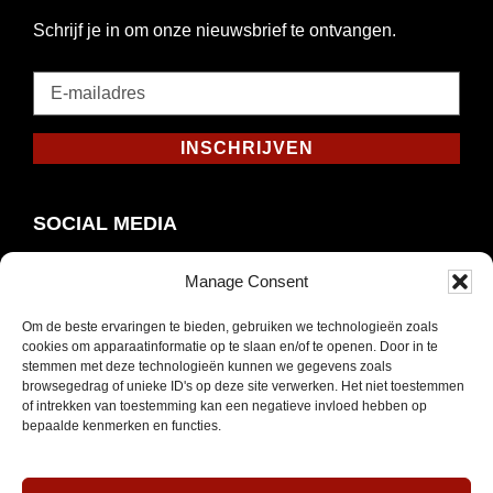
Schrijf je in om onze nieuwsbrief te ontvangen.
E-
mailadres
*
INSCHRIJVEN
Verplicht
SOCIAL MEDIA
Manage Consent
Om de beste ervaringen te bieden, gebruiken we technologieën zoals
Opent
Instagram
cookies om apparaatinformatie op te slaan en/of te openen. Door in te
in
stemmen met deze technologieën kunnen we gegevens zoals
browsegedrag of unieke ID's op deze site verwerken. Het niet toestemmen
nieuw
of intrekken van toestemming kan een negatieve invloed hebben op
venster
bepaalde kenmerken en functies.