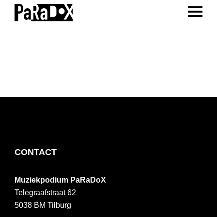
ENTER 
Spring
Door
Spring
naar
naar
naar
PaRaDoX
Muziekpodium
de
de
de
Tilburg
hoofdnavigatie
hoofd
voettekst
inhoud
FOOTER
CONTACT
Muziekpodium PaRaDoX
Telegraafstraat 62
5038 BM
Tilburg