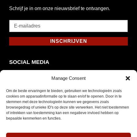
Schrijf je in om onze nieuwsbrief te ontvangen.
E-
mailadres
*
INSCHRIJVEN
Verplicht
SOCIAL MEDIA
Manage Consent
Om de beste ervaringen te bieden, gebruiken we technologieën zoals
Opent
Instagram
cookies om apparaatinformatie op te slaan en/of te openen. Door in te
in
stemmen met deze technologieën kunnen we gegevens zoals
browsegedrag of unieke ID's op deze site verwerken. Het niet toestemmen
nieuw
of intrekken van toestemming kan een negatieve invloed hebben op
venster
bepaalde kenmerken en functies.