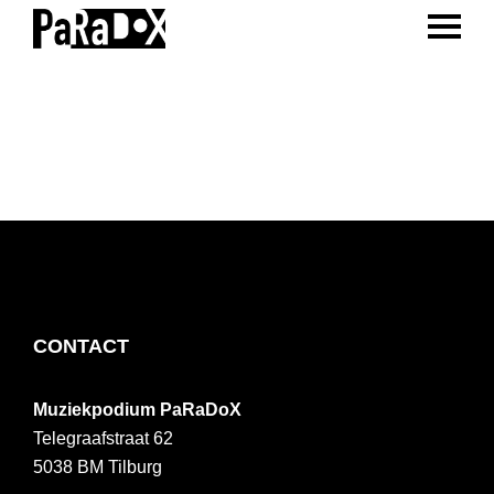
ENTER 
Spring
Door
Spring
naar
naar
naar
PaRaDoX
Muziekpodium
de
de
de
Tilburg
hoofdnavigatie
hoofd
voettekst
inhoud
FOOTER
CONTACT
Muziekpodium PaRaDoX
Telegraafstraat 62
5038 BM
Tilburg