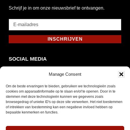
Schrijf je in om onze nieuwsbrief te ontvangen.
E-
mailadres
*
INSCHRIJVEN
Verplicht
SOCIAL MEDIA
Manage Consent
Om de beste ervaringen te bieden, gebruiken we technologieën zoals
Opent
Instagram
cookies om apparaatinformatie op te slaan en/of te openen. Door in te
in
stemmen met deze technologieën kunnen we gegevens zoals
browsegedrag of unieke ID's op deze site verwerken. Het niet toestemmen
nieuw
of intrekken van toestemming kan een negatieve invloed hebben op
venster
bepaalde kenmerken en functies.