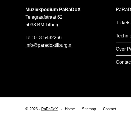
Muziekpodium PaRaDoX
PaRaD
Telegraafstraat 62
Tickets
5038 BM
Tilburg
Techni
013-5432266
info@paradoxtilburg.nl
Over P
Contac
© 2026 ·
PaRaDoX
Home
Sitemap
Contact