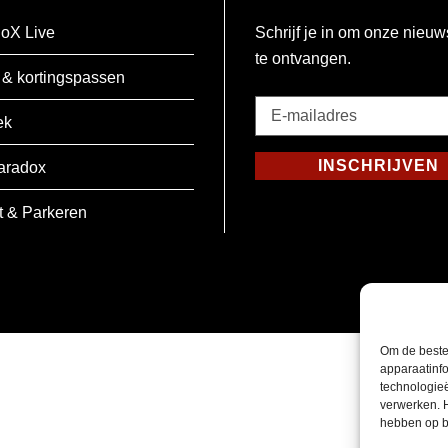
oX Live
Schrijf je in om onze nieuw
te ontvangen.
 & kortingspassen
E-
ek
mailadres
*
INSCHRIJVEN
aradox
Verplicht
t & Parkeren
Om de beste
apparaatinfo
technologie
verwerken. 
hebben op b