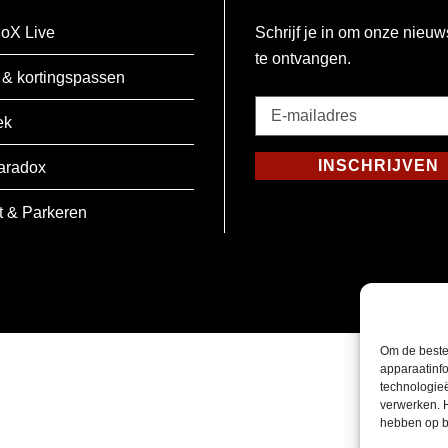
oX Live
Schrijf je in om onze nieuw
te ontvangen.
 & kortingspassen
E-
ek
mailadres
*
INSCHRIJVEN
aradox
Verplicht
t & Parkeren
Om de beste
apparaatinfo
technologie
verwerken. 
hebben op b