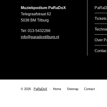
Muziekpodium PaRaDoX
PaRaD
Telegraafstraat 62
Tickets
5038 BM
Tilburg
Techni
013-5432266
info@paradoxtilburg.nl
Over P
Contac
© 2026 ·
PaRaDoX
Home
Sitemap
Contact