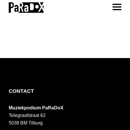
ENTER 
Spring
Door
Spring
naar
naar
naar
PaRaDoX
Muziekpodium
de
de
de
Tilburg
hoofdnavigatie
hoofd
voettekst
inhoud
FOOTER
CONTACT
Muziekpodium PaRaDoX
Telegraafstraat 62
5038 BM
Tilburg