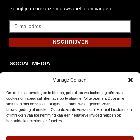
Schrijf je in om onze nieuwsbrief te ontvangen.
E-
mailadres
*
INSCHRIJVEN
Verplicht
SOCIAL MEDIA
Manage Consent
Om de beste ervaringen te bieden, gebruiken we technologieën zoals
Opent
Instagram
cookies om apparaatinformatie op te slaan en/of te openen. Door in te
in
stemmen met deze technologieën kunnen we gegevens zoals
browsegedrag of unieke ID's op deze site verwerken. Het niet toestemmen
nieuw
of intrekken van toestemming kan een negatieve invloed hebben op
venster
bepaalde kenmerken en functies.