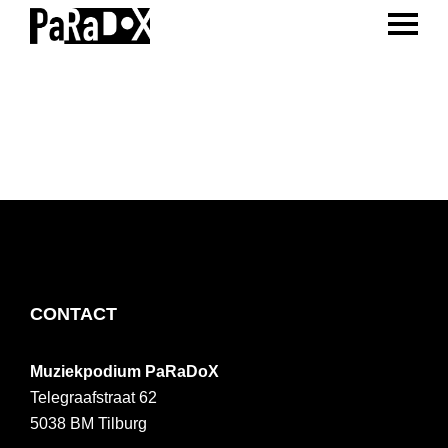
ENTER 
Spring
Door
Spring
naar
naar
naar
PaRaDoX
Muziekpodium
de
de
de
Tilburg
hoofdnavigatie
hoofd
voettekst
inhoud
FOOTER
CONTACT
Muziekpodium PaRaDoX
Telegraafstraat 62
5038 BM
Tilburg