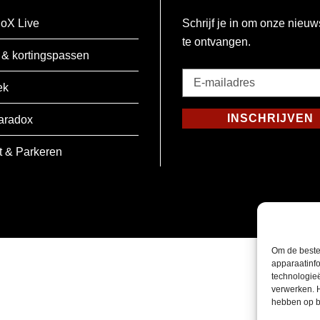
oX Live
Schrijf je in om onze nieuw
te ontvangen.
 & kortingspassen
E-
ek
mailadres
*
INSCHRIJVEN
aradox
Verplicht
t & Parkeren
Om de beste
apparaatinfo
technologie
verwerken. 
hebben op b