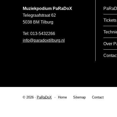
Muziekpodium PaRaDoX
PaRaD
Telegraafstraat 62
Tickets
5038 BM
Tilburg
Techni
013-5432266
info@paradoxtilburg.nl
Over P
Contac
© 2026 ·
PaRaDoX
Home
Sitemap
Contact