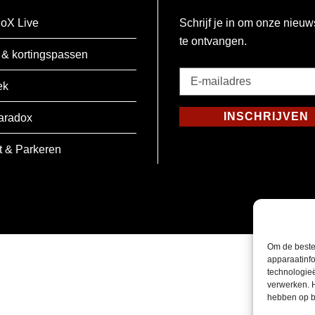
oX Live
Schrijf je in om onze nieuw
te ontvangen.
 & kortingspassen
E-
ek
mailadres
*
INSCHRIJVEN
aradox
Verplicht
t & Parkeren
Om de beste
apparaatinfo
technologie
verwerken. 
hebben op b