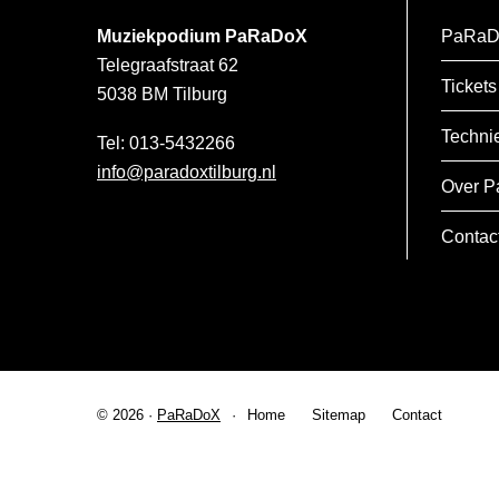
Muziekpodium PaRaDoX
PaRaD
Telegraafstraat 62
Tickets
5038 BM
Tilburg
Techni
013-5432266
info@paradoxtilburg.nl
Over P
Contac
© 2026 ·
PaRaDoX
Home
Sitemap
Contact