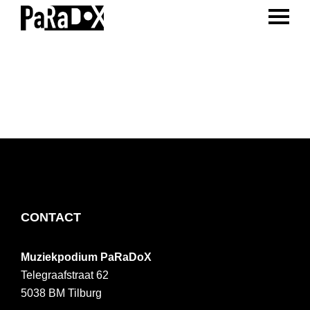
ENTER 
Spring
Door
Spring
naar
naar
naar
PaRaDoX
Muziekpodium
de
de
de
Tilburg
hoofdnavigatie
hoofd
voettekst
inhoud
FOOTER
CONTACT
Muziekpodium PaRaDoX
Telegraafstraat 62
5038 BM
Tilburg