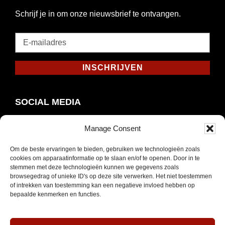
Schrijf je in om onze nieuwsbrief te ontvangen.
E-
mailadres
*
INSCHRIJVEN
Verplicht
SOCIAL MEDIA
Manage Consent
Om de beste ervaringen te bieden, gebruiken we technologieën zoals
Opent
Instagram
cookies om apparaatinformatie op te slaan en/of te openen. Door in te
in
stemmen met deze technologieën kunnen we gegevens zoals
browsegedrag of unieke ID's op deze site verwerken. Het niet toestemmen
nieuw
of intrekken van toestemming kan een negatieve invloed hebben op
venster
bepaalde kenmerken en functies.