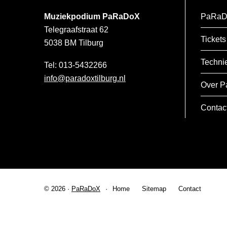
Muziekpodium PaRaDoX
PaRaD
Telegraafstraat 62
Tickets
5038 BM
Tilburg
Techni
013-5432266
info@paradoxtilburg.nl
Over P
Contac
© 2026 ·
PaRaDoX
Home
Sitemap
Contact