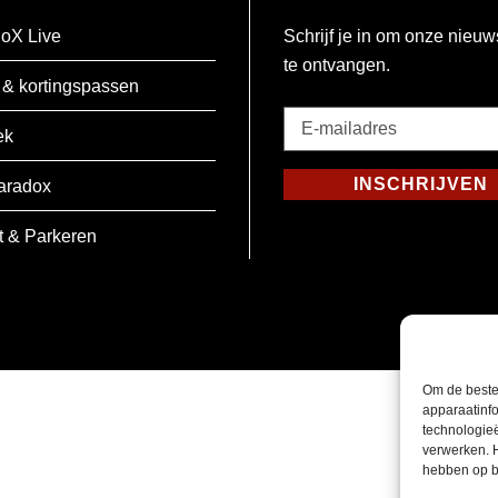
oX Live
Schrijf je in om onze nieuw
te ontvangen.
 & kortingspassen
E-
ek
mailadres
*
INSCHRIJVEN
aradox
Verplicht
t & Parkeren
Om de beste
apparaatinfo
technologie
verwerken. 
hebben op b