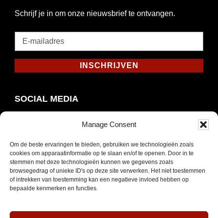
Schrijf je in om onze nieuwsbrief te ontvangen.
E-
mailadres
*
INSCHRIJVEN
Verplicht
SOCIAL MEDIA
Manage Consent
Om de beste ervaringen te bieden, gebruiken we technologieën zoals
Opent
Instagram
cookies om apparaatinformatie op te slaan en/of te openen. Door in te
in
stemmen met deze technologieën kunnen we gegevens zoals
browsegedrag of unieke ID's op deze site verwerken. Het niet toestemmen
nieuw
of intrekken van toestemming kan een negatieve invloed hebben op
venster
bepaalde kenmerken en functies.