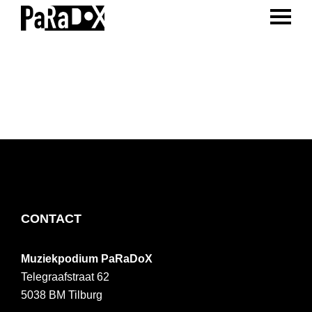
ENTER 
Spring
Door
Spring
naar
naar
naar
PaRaDoX
Muziekpodium
de
de
de
Tilburg
hoofdnavigatie
hoofd
voettekst
inhoud
FOOTER
CONTACT
Muziekpodium PaRaDoX
Telegraafstraat 62
5038 BM
Tilburg