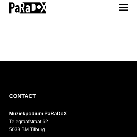
ENTER 
Spring
Door
Spring
naar
naar
naar
PaRaDoX
Muziekpodium
de
de
de
Tilburg
hoofdnavigatie
hoofd
voettekst
inhoud
FOOTER
CONTACT
Muziekpodium PaRaDoX
Telegraafstraat 62
5038 BM
Tilburg