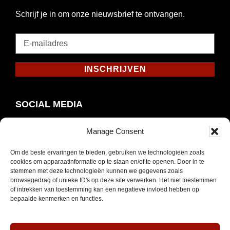
Schrijf je in om onze nieuwsbrief te ontvangen.
E-
mailadres
*
INSCHRIJVEN
Verplicht
SOCIAL MEDIA
Manage Consent
Om de beste ervaringen te bieden, gebruiken we technologieën zoals
Opent
Instagram
cookies om apparaatinformatie op te slaan en/of te openen. Door in te
in
stemmen met deze technologieën kunnen we gegevens zoals
browsegedrag of unieke ID's op deze site verwerken. Het niet toestemmen
nieuw
of intrekken van toestemming kan een negatieve invloed hebben op
venster
bepaalde kenmerken en functies.